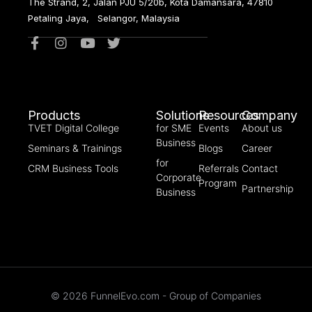
The Strand, 2, Jalan PJU 5/20b, Kota Damansara, 47810
Petaling Jaya, Selangor, Malaysia
Products
Solutions
Resources
Company
TVET Digital College
for SME
Events
About us
Business
Seminars & Trainings
Blogs
Career
for
CRM Business Tools
Referrals
Contact
Corporate
Program
Partnership
Business
© 2026 FunnelEvo.com - Group of Companies