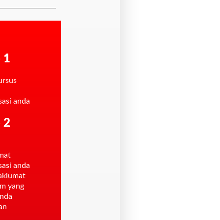
 1
kursus
sasi anda
 2
mat
sasi anda
aklumat
am yang
anda
an