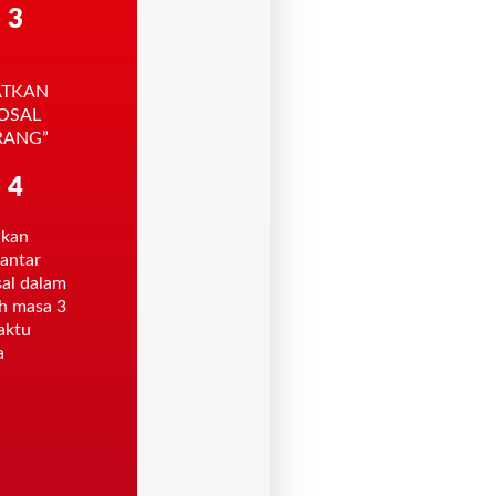
 3
ATKAN
OSAL
RANG”
 4
akan
antar
al dalam
h masa 3
aktu
a