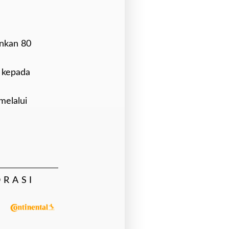
ankan 80
h kepada
melalui
ORASI