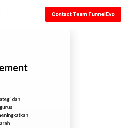
r
Contact Team FunnelEvo
gement
ategi dan
ngurus
meningkatkan
arah