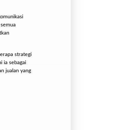
komunikasi
 semua
tkan
rapa strategi
i ia sebagai
an jualan yang