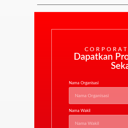
CORPORAT
Dapatkan Pr
Sek
Nama Organisasi
Nama Wakil