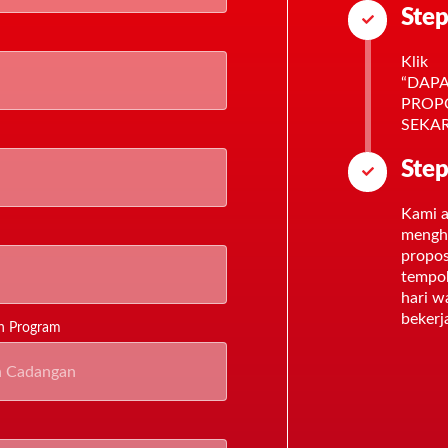
Step
Klik
“DAP
PROP
SEKA
Step
Kami 
mengh
propos
tempo
hari w
bekerj
n Program