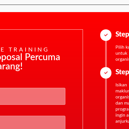
Step
Pilih 
E TRAINING
untuk
oposal Percuma
organi
arang!
Step
Isikan
maklu
organi
dan m
progr
ingin 
anjurk