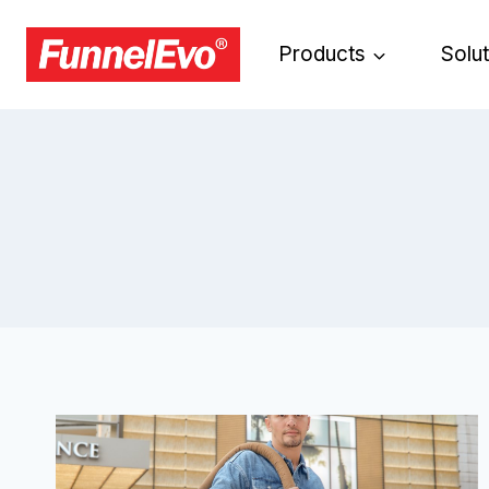
Products
Solu