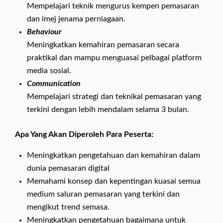
Mempelajari teknik mengurus kempen pemasaran
dan imej jenama perniagaan.
Behaviour
Meningkatkan kemahiran pemasaran secara
praktikal dan mampu menguasai pelbagai platform
media sosial.
Communication
Mempelajari strategi dan teknikal pemasaran yang
terkini dengan lebih mendalam selama 3 bulan.
Apa Yang Akan Diperoleh Para Peserta:
Meningkatkan pengetahuan dan kemahiran dalam
dunia pemasaran digital
Memahami konsep dan kepentingan kuasai semua
medium saluran pemasaran yang terkini dan
mengikut trend semasa.
Meningkatkan pengetahuan bagaimana untuk