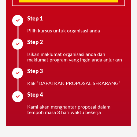
Step 1
Pilih kursus untuk organisasi anda
Step 2
Isikan maklumat organisasi anda dan
maklumat program yang ingin anda anjurkan
Step 3
Klik “DAPATKAN PROPOSAL SEKARANG”
Step 4
Kami akan menghantar proposal dalam
tempoh masa 3 hari waktu bekerja