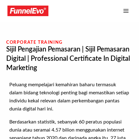
CORPORATE TRAINING
Sijil Pengajian Pemasaran | Sijil Pemasaran
Digital | Professional Certificate In Digital
Marketing
Peluang mempelajari kemahiran baharu termasuk
dalam bidang teknologi penting bagi memastikan setiap
individu kekal relevan dalam perkembangan pantas
dunia digital hari ini.
Berdasarkan statistik, sebanyak 60 peratus populasi
dunia atau seramai 4.57 bilion menggunakan internet
sepanjang tahun 2020 dan daripada angka itu, 27 juta