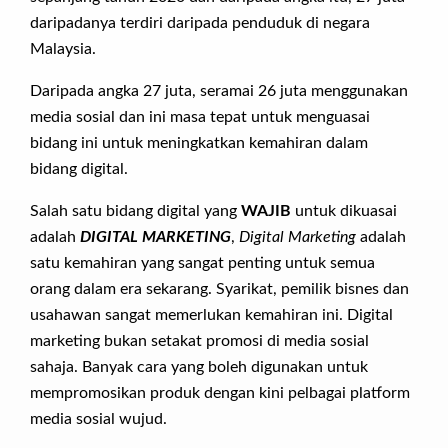
daripadanya terdiri daripada penduduk di negara
Malaysia.
Daripada angka 27 juta, seramai 26 juta menggunakan
media sosial dan ini masa tepat untuk menguasai
bidang ini untuk meningkatkan kemahiran dalam
bidang digital.
Salah satu bidang digital yang
WAJIB
untuk dikuasai
adalah
DIGITAL MARKETING
,
Digital Marketing
adalah
satu kemahiran yang sangat penting untuk semua
orang dalam era sekarang. Syarikat, pemilik bisnes dan
usahawan sangat memerlukan kemahiran ini. Digital
marketing bukan setakat promosi di media sosial
sahaja. Banyak cara yang boleh digunakan untuk
mempromosikan produk dengan kini pelbagai platform
media sosial wujud.