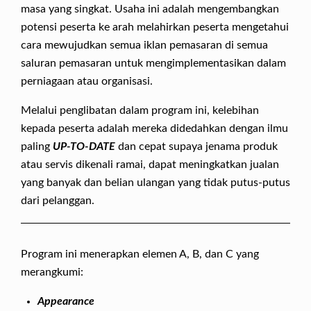
masa yang singkat. Usaha ini adalah mengembangkan
potensi peserta ke arah melahirkan peserta mengetahui
cara mewujudkan semua iklan pemasaran di semua
saluran pemasaran untuk mengimplementasikan dalam
perniagaan atau organisasi.
Melalui penglibatan dalam program ini, kelebihan
kepada peserta adalah mereka didedahkan dengan ilmu
paling
UP-TO-DATE
dan cepat supaya jenama produk
atau servis dikenali ramai, dapat meningkatkan jualan
yang banyak dan belian ulangan yang tidak putus-putus
dari pelanggan.
Program ini menerapkan elemen A, B, dan C yang
merangkumi:
Appearance