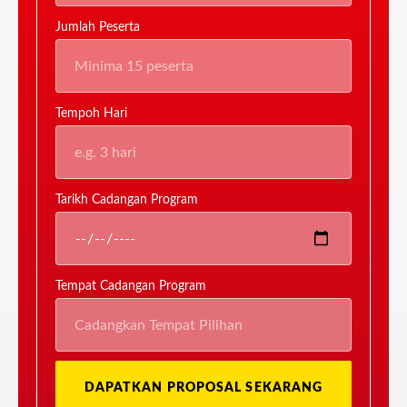
Jumlah Peserta
Tempoh Hari
Tarikh Cadangan Program
Tempat Cadangan Program
DAPATKAN PROPOSAL SEKARANG