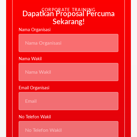
CORPORATE TRAINING
Dapatkan Proposal Percuma
Sekarang!
Nama Organisasi
Nama Wakil
Email Organisasi
No Telefon Wakil