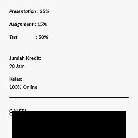
Presentation
: 35%
Assignment
: 15%
Test
: 50%
Jumlah Kredit:
98 Jam
Kelas:
100% Online
GALERI
CASE STUDY ALUMNI