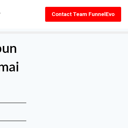
r
Contact Team FunnelEvo
pun
amai