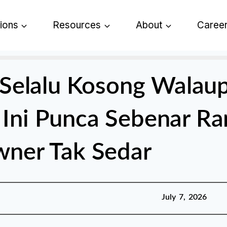
tions
Resources
About
Caree
Selalu Kosong Walau
? Ini Punca Sebenar R
ner Tak Sedar
Published:
July 7, 2026
July 7, 2026