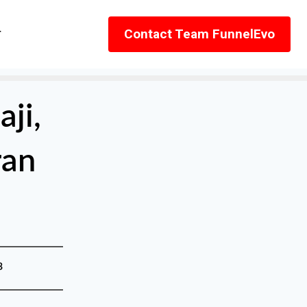
r
Contact Team FunnelEvo
ji,
ran
3