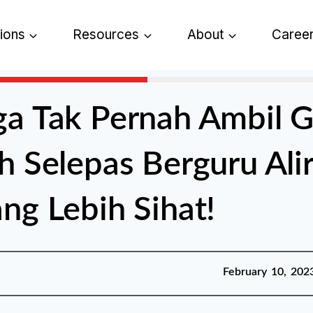
tions
Resources
About
Caree
a Tak Pernah Ambil Ga
h Selepas Berguru Ali
ng Lebih Sihat!
Published:
February 10,
February 10, 202
2023