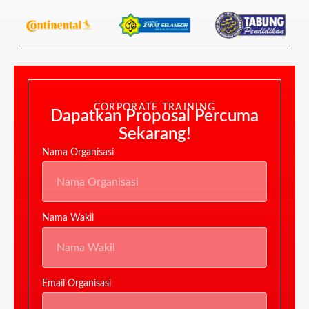
CORPORATE TRAINING
Dapatkan Proposal Percuma
Sekarang!
Nama Organisasi
Nama Wakil
Email Organisasi