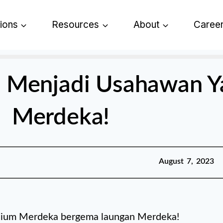
tions
Resources
About
Caree
u Menjadi Usahawan Y
Merdeka!
Published:
August 7,
August 7, 2023
2023
dium Merdeka bergema laungan Merdeka!