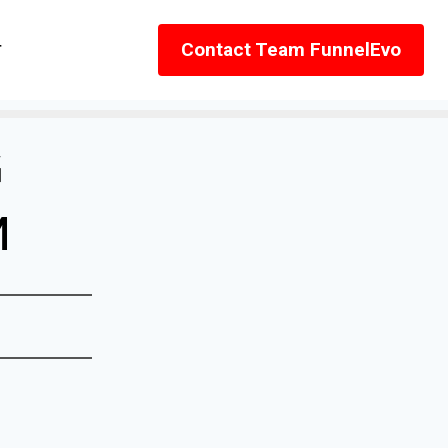
r
Contact Team FunnelEvo
G
M