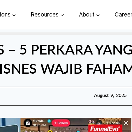
tions
Resources
About
Caree
S – 5 PERKARA YAN
ISNES WAJIB FAHA
Published:
August 9,
August 9, 2025
2025