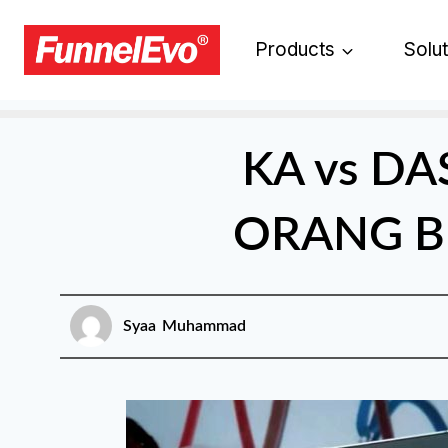
Products
Solu
KA vs DA
ORANG B
Syaa Muhammad