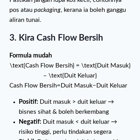
Pastikan jangan lupa kos kecil, contohnya
pos atau
packaging
, kerana ia boleh ganggu
aliran tunai.
3. Kira Cash Flow Bersih
Formula mudah
\text{Cash Flow Bersih} = \text{Duit Masuk}
– \text{Duit Keluar}
Cash Flow Bersih=Duit Masuk−Duit Keluar
Positif:
Duit masuk > duit keluar →
bisnes sihat & boleh berkembang
Negatif:
Duit masuk < duit keluar →
risiko tinggi, perlu tindakan segera