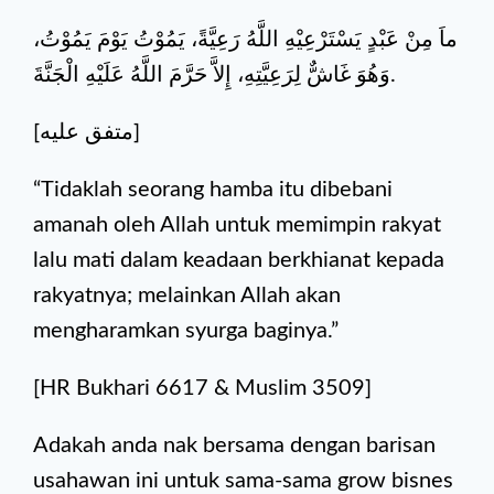
ماَ مِنْ عَبْدٍ يَسْتَرْعِيْهِ اللَّهُ رَعِيَّةً، يَمُوْتُ يَوْمَ يَمُوْتُ،
وَهُوَ غَاشٌّ لِرَعِيَّتِهِ، إِلاَّ حَرَّمَ اللَّهُ عَلَيْهِ الْجَنَّةَ.
[متفق عليه]
“Tidaklah seorang hamba itu dibebani
amanah ‎oleh Allah untuk memimpin rakyat
lalu mati dalam keadaan berkhianat kepada
rakyatnya; melainkan Allah akan
‎mengharamkan syurga baginya.”
[HR Bukhari 6617 & Muslim 3509]
Adakah anda nak bersama dengan barisan
usahawan ini untuk sama-sama grow bisnes