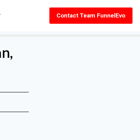
r
Contact Team FunnelEvo
n,