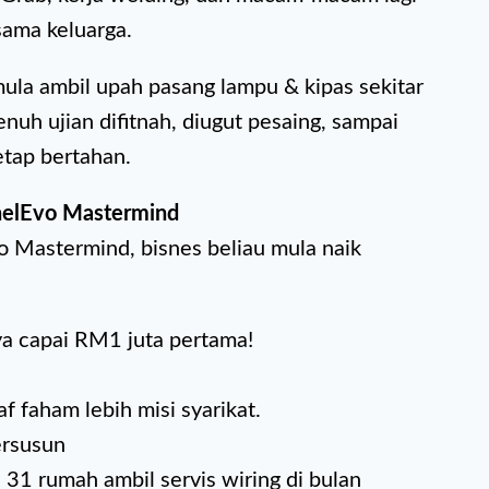
sama keluarga.
ula ambil upah pasang lampu & kipas sekitar
enuh ujian difitnah, diugut pesaing, sampai
tetap bertahan.
nnelEvo Mastermind
o Mastermind, bisnes beliau mula naik
ya capai RM1 juta pertama!
af faham lebih misi syarikat.
ersusun
al 31 rumah ambil servis wiring di bulan