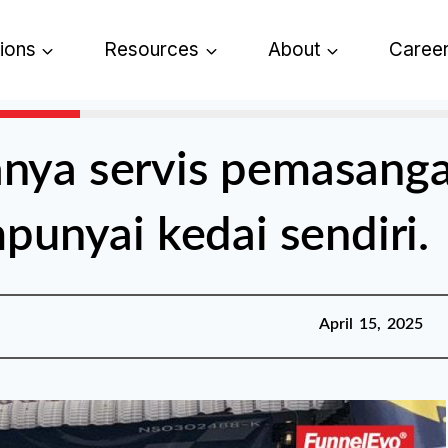
tions
Resources
About
Caree
nya servis pemasanga
punyai kedai sendiri.
Published:
April 15, 2025
April 15, 2025