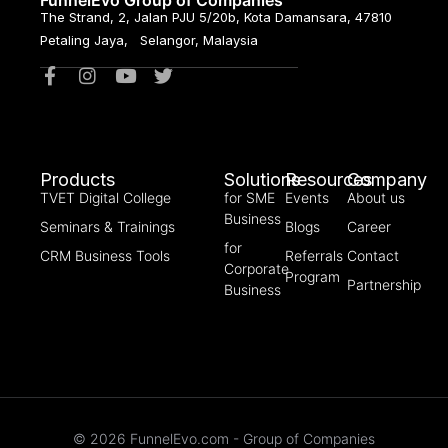
FunnelEvo Group of Companies
The Strand, 2, Jalan PJU 5/20b, Kota Damansara, 47810
Petaling Jaya, Selangor, Malaysia
Products
Solutions
Resources
Company
TVET Digital College
for SME
Events
About us
Business
Seminars & Trainings
Blogs
Career
for
CRM Business Tools
Referrals
Contact
Corporate
Program
Partnership
Business
© 2026 FunnelEvo.com - Group of Companies