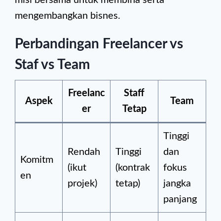
misi bersama untuk membina serta
mengembangkan bisnes.
Perbandingan Freelancer vs
Staf vs Team
Freelanc
Staff
Aspek
Team
er
Tetap
Tinggi
Rendah
Tinggi
dan
Komitm
(ikut
(kontrak
fokus
en
projek)
tetap)
jangka
panjang