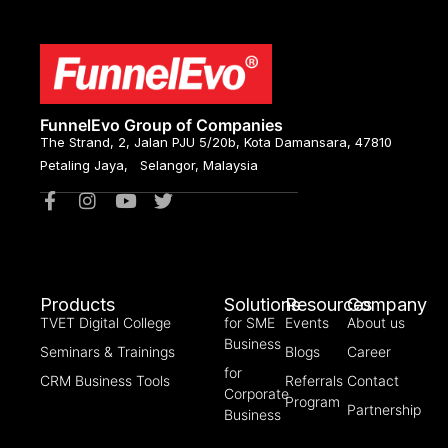
FunnelEvo Group of Companies
The Strand, 2, Jalan PJU 5/20b, Kota Damansara, 47810
Petaling Jaya, Selangor, Malaysia
Products
Solutions
Resources
Company
TVET Digital College
for SME
Events
About us
Business
Seminars & Trainings
Blogs
Career
for
CRM Business Tools
Referrals
Contact
Corporate
Program
Partnership
Business