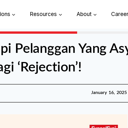
tions
Resources
About
Caree
pi Pelanggan Yang As
gi ‘Rejection’!
Published:
January 16,
January 16, 2025
2025