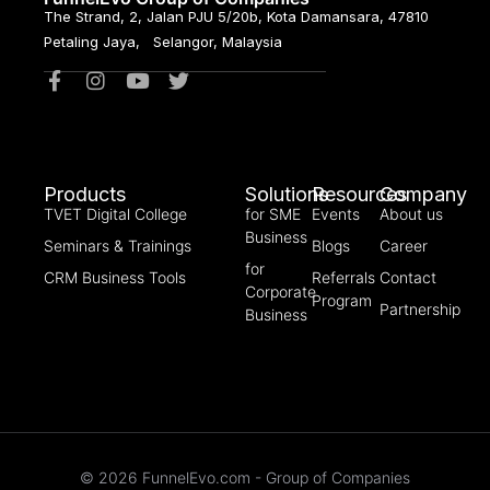
The Strand, 2, Jalan PJU 5/20b, Kota Damansara, 47810
Petaling Jaya, Selangor, Malaysia
Products
Solutions
Resources
Company
TVET Digital College
for SME
Events
About us
Business
Seminars & Trainings
Blogs
Career
for
CRM Business Tools
Referrals
Contact
Corporate
Program
Partnership
Business
© 2026 FunnelEvo.com - Group of Companies