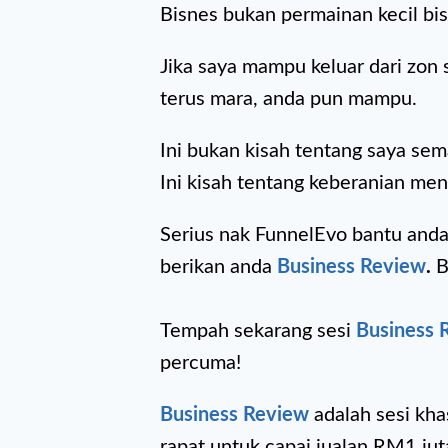
Bisnes bukan permainan kecil bi
Jika saya mampu keluar dari zon s
terus mara, anda pun mampu.
Ini bukan kisah tentang saya sem
Ini kisah tentang keberanian menc
Serius nak FunnelEvo bantu and
berikan anda
Business Review
.
B
Tempah sekarang sesi
Business 
percuma!
Business Review
adalah sesi kh
rapat untuk capai jualan RM1 ju