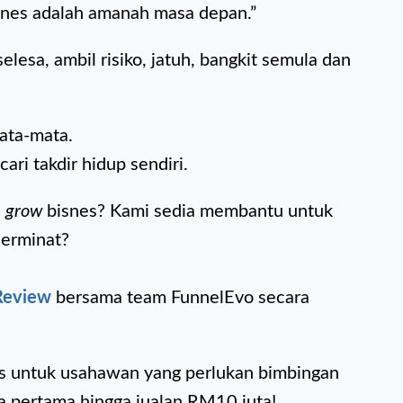
snes adalah amanah masa depan.”
elesa, ambil risiko, jatuh, bangkit semula dan
ata-mata.
ari takdir hidup sendiri.
a
grow
bisnes? Kami sedia membantu untuk
erminat?
Review
bersama team FunnelEvo secara
as untuk usahawan yang perlukan bimbingan
ta pertama hingga jualan RM10 juta!