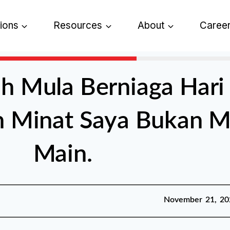
tions
Resources
About
Caree
h Mula Berniaga Hari 
n Minat Saya Bukan M
Main.
Published:
November 21,
November 21, 20
2025